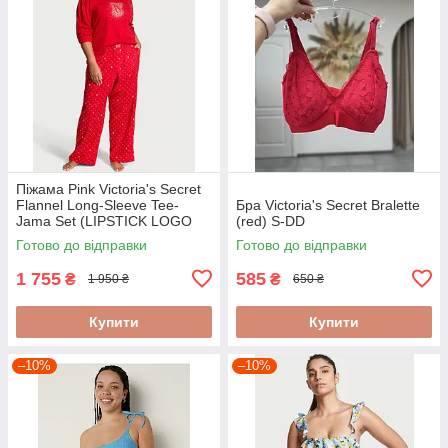
Піжама Pink Victoria's Secret
Flannel Long-Sleeve Tee-
Бра Victoria's Secret Bralette
Jama Set (LIPSTICK LOGO
(red) S-DD
DOTS), S
Готово до відправки
Готово до відправки
1 755
585
₴
₴
1 950 ₴
650 ₴
Купити
Купити
–10%
–10%