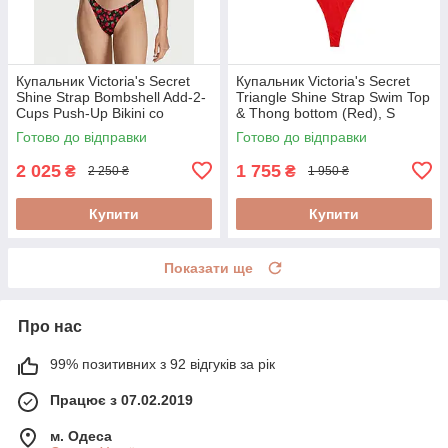
Купальник Victoria's Secret
Купальник Victoria's Secret
Shine Strap Bombshell Add-2-
Triangle Shine Strap Swim Top
Cups Push-Up Bikini со
& Thong bottom (Red), S
стразами (Berry), 34B/S
Готово до відправки
Готово до відправки
2 025
1 755
₴
₴
2 250 ₴
1 950 ₴
Купити
Купити
Показати ще
Про нас
99% позитивних з 92 відгуків за рік
Працює з 07.02.2019
м. Одеса