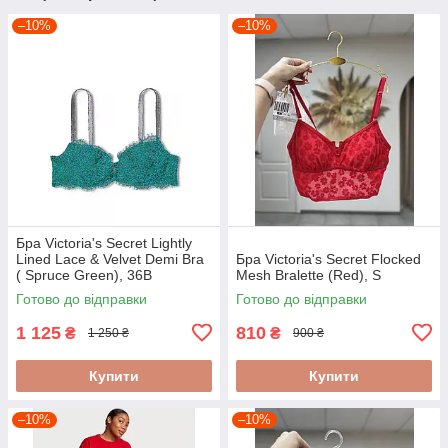
–10%
–10%
Бра Victoria's Secret Lightly
Lined Lace & Velvet Demi Bra
Бра Victoria's Secret Flocked
( Spruce Green), 36B
Mesh Bralette (Red), S
Готово до відправки
Готово до відправки
1 125
810
₴
₴
1 250 ₴
900 ₴
Купити
Купити
–10%
–10%