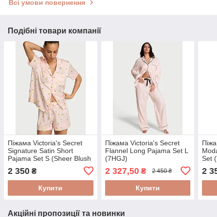
Всі умови повернення
Подібні товари компанії
Піжама Victoria's Secret
Піжама Victoria's Secret
Піжа
Signature Satin Short
Flannel Long Pajama Set L
Moda
Pajama Set S (Sheer Blush
(7HGJ)
Set 
Floral (7MOG))
Strip
2 350
2 327,50
2 3
₴
₴
2 450 ₴
Купити
Купити
Акційні пропозиції та новинки