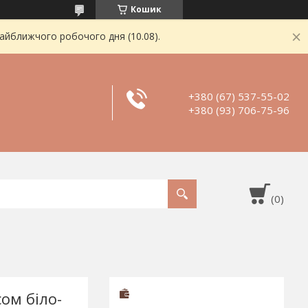
Кошик
найближчого робочого дня (10.08).
+380 (67) 537-55-02
+380 (93) 706-75-96
сом біло-