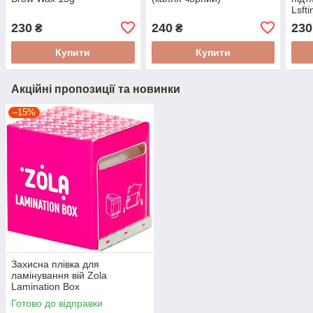
Lsfti
230
240
230
₴
₴
Купити
Купити
Акційні пропозиції та новинки
–15%
Захисна плівка для
ламінування вій Zola
Lamination Box
Готово до відправки