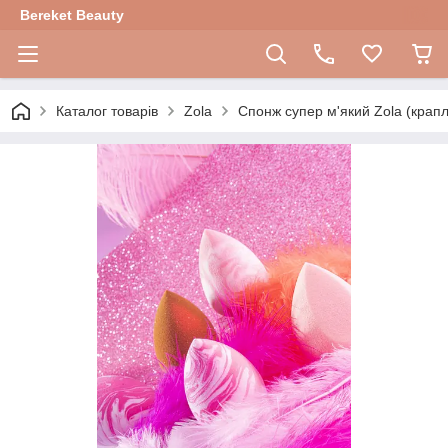
Bereket Beauty
Каталог товарів
Zola
Спонж супер м'який Zola (крап