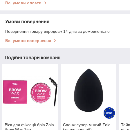
Всі умови оплати
Умови повернення
Повернення товару впродовж 14 днів за домовленістю
Всі умови повернення
Подібні товари компанії
Віск для фіксації брів Zola
Спонж супер м'який Zola
Тейп
Brow Wax 15g
(капля чорний)
підт