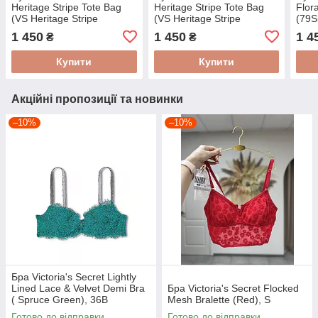
Heritage Stripe Tote Bag
Heritage Stripe Tote Bag
Flor
(VS Heritage Stripe
(VS Heritage Stripe
(79S
(7CNW)
(7CNW))
1 450
1 450
1 4
₴
₴
Купити
Купити
Акційні пропозиції та новинки
–10%
–10%
Бра Victoria's Secret Lightly
Lined Lace & Velvet Demi Bra
Бра Victoria's Secret Flocked
( Spruce Green), 36B
Mesh Bralette (Red), S
Готово до відправки
Готово до відправки