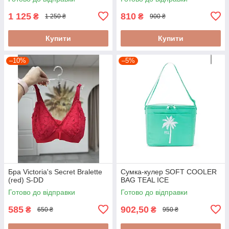
1 125
810
₴
₴
1 250 ₴
900 ₴
Купити
Купити
–10%
–5%
Бра Victoria's Secret Bralette
Сумка-кулер SOFT COOLER
(red) S-DD
BAG TEAL ICE
Готово до відправки
Готово до відправки
585
902,50
₴
₴
650 ₴
950 ₴