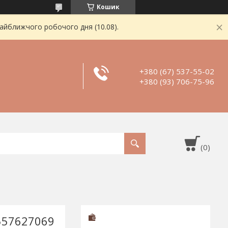
Кошик
найближчого робочого дня (10.08).
+380 (67) 537-55-02
+380 (93) 706-75-96
7557627069