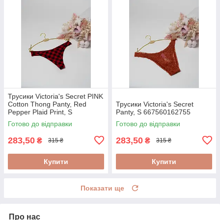
Трусики Victoria's Secret PINK
Cotton Thong Panty, Red
Трусики Victoria's Secret
Pepper Plaid Print, S
Panty, S 667560162755
667559051893
Готово до відправки
Готово до відправки
283,50
283,50
₴
₴
315 ₴
315 ₴
Купити
Купити
Показати ще
Про нас