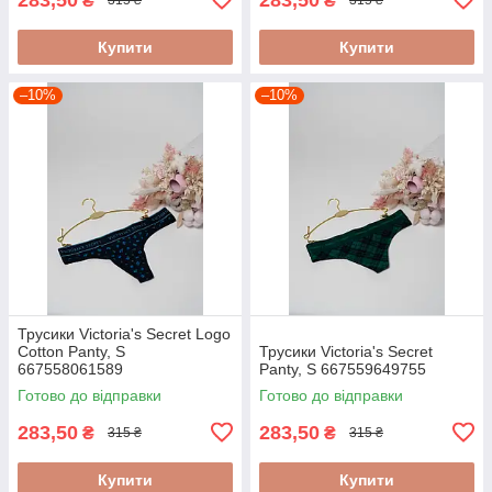
₴
₴
315 ₴
315 ₴
Купити
Купити
–10%
–10%
Трусики Victoria's Secret Logo
Cotton Panty, S
Трусики Victoria's Secret
667558061589
Panty, S 667559649755
Готово до відправки
Готово до відправки
283,50
283,50
₴
₴
315 ₴
315 ₴
Купити
Купити