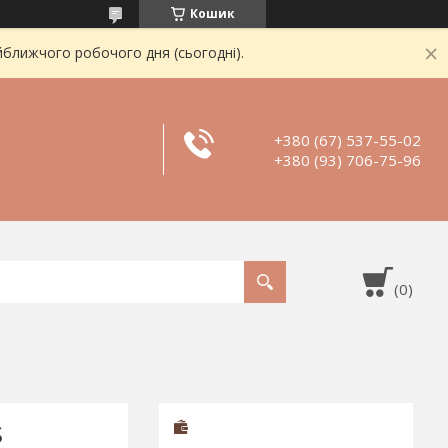
Кошик
йближчого робочого дня (сьогодні).
+380 (67) 537-55-02
+380 (93) 706-75-96
S