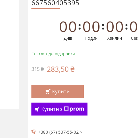
667560405395
0
0
0
0
0
0
0
Днів
Годин
Хвилин
Сек
Готово до відправки
283,50 ₴
315 ₴
Купити
Купити з
+380 (67) 537-55-02