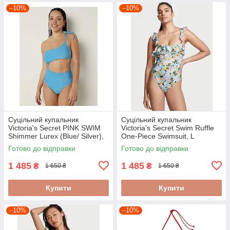
–10%
–10%
Суцільний купальник
Суцільний купальник
Victoria's Secret PINK SWIM
Victoria's Secret Swim Ruffle
Shimmer Lurex (Blue/ Silver),
One-Piece Swimsuit, L
M
Готово до відправки
Готово до відправки
1 485
1 485
₴
₴
1 650 ₴
1 650 ₴
Купити
Купити
–10%
–10%