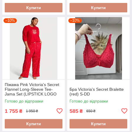
Купити
Купити
–10%
–10%
Піжама Pink Victoria's Secret
Flannel Long-Sleeve Tee-
Бра Victoria's Secret Bralette
Jama Set (LIPSTICK LOGO
(red) S-DD
DOTS), S
Готово до відправки
Готово до відправки
1 755
585
₴
₴
1 950 ₴
650 ₴
Купити
Купити