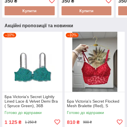
350
350
350
₴
₴
Купити
Купити
Акційні пропозиції та новинки
–10%
–10%
Бра Victoria's Secret Lightly
Lined Lace & Velvet Demi Bra
Бра Victoria's Secret Flocked
( Spruce Green), 36B
Mesh Bralette (Red), S
Готово до відправки
Готово до відправки
1 125
810
₴
₴
1 250 ₴
900 ₴