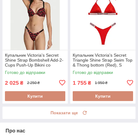
Купальник Victoria's Secret
Купальник Victoria's Secret
Shine Strap Bombshell Add-2-
Triangle Shine Strap Swim Top
Cups Push-Up Bikini со
& Thong bottom (Red), S
стразами (Berry), 34B/S
Готово до відправки
Готово до відправки
2 025
1 755
₴
₴
2 250 ₴
1 950 ₴
Купити
Купити
Показати ще
Про нас