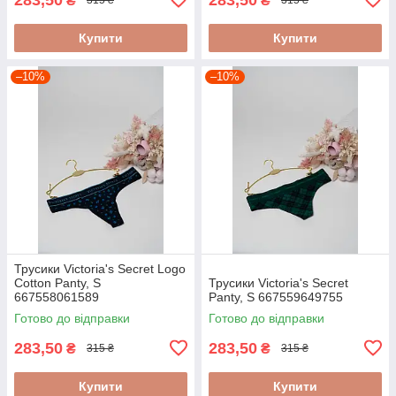
₴
₴
315 ₴
315 ₴
Купити
Купити
–10%
–10%
Трусики Victoria's Secret Logo
Cotton Panty, S
Трусики Victoria's Secret
667558061589
Panty, S 667559649755
Готово до відправки
Готово до відправки
283,50
283,50
₴
₴
315 ₴
315 ₴
Купити
Купити