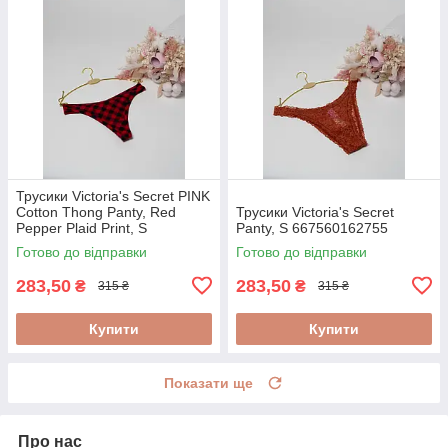
Трусики Victoria's Secret PINK
Cotton Thong Panty, Red
Трусики Victoria's Secret
Pepper Plaid Print, S
Panty, S 667560162755
667559051893
Готово до відправки
Готово до відправки
283,50
283,50
₴
₴
315 ₴
315 ₴
Купити
Купити
Показати ще
Про нас