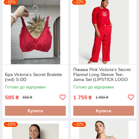
–10%
–10%
Піжама Pink Victoria's Secret
Бра Victoria's Secret Bralette
Flannel Long-Sleeve Tee-
(red) S-DD
Jama Set (LIPSTICK LOGO
DOTS), S
Готово до відправки
Готово до відправки
585
1 755
₴
₴
650 ₴
1 950 ₴
Купити
Купити
–10%
–10%