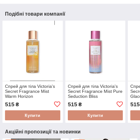
Подібні товари компанії
Спрей для тіла Victoria's
Спрей для тіла Victoria's
Спре
Secret Fragrance Mist
Secret Fragrance Mist Pure
Secr
Warm Horizon
Seduction Bliss
Glac
515
515
515
₴
₴
Купити
Купити
Акційні пропозиції та новинки