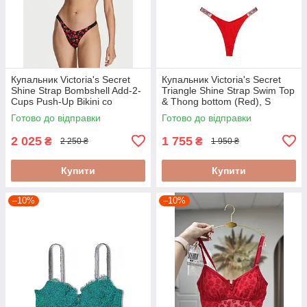
Купальник Victoria's Secret
Купальник Victoria's Secret
Shine Strap Bombshell Add-2-
Triangle Shine Strap Swim Top
Cups Push-Up Bikini со
& Thong bottom (Red), S
стразами (Berry), 34B/S
Готово до відправки
Готово до відправки
2 025
1 755
₴
₴
2 250 ₴
1 950 ₴
Купити
Купити
–10%
–10%