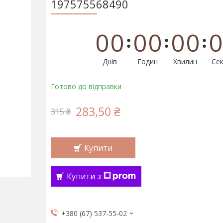
197575568490
0
0
0
0
0
0
0
Днів
Годин
Хвилин
Сек
Готово до відправки
283,50 ₴
315 ₴
Купити
Купити з
+380 (67) 537-55-02