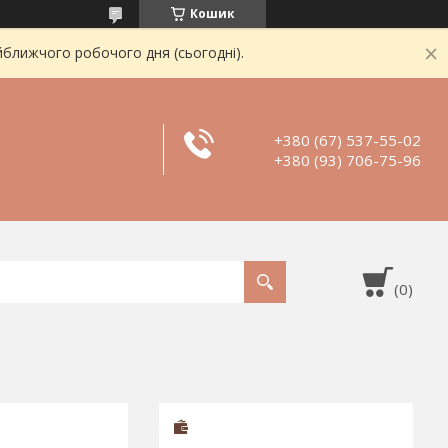
Кошик
йближчого робочого дня (сьогодні).
+380 (67) 537-55-02
+380 (93) 706-75-96