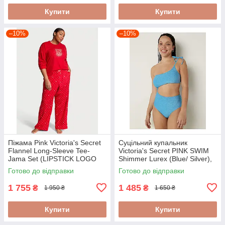
Купити
Купити
–10%
–10%
Піжама Pink Victoria's Secret
Суцільний купальник
Flannel Long-Sleeve Tee-
Victoria's Secret PINK SWIM
Jama Set (LIPSTICK LOGO
Shimmer Lurex (Blue/ Silver),
DOTS), S
M
Готово до відправки
Готово до відправки
1 755
1 485
₴
₴
1 950 ₴
1 650 ₴
Купити
Купити