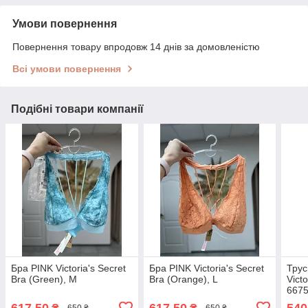
Умови повернення
Повернення товару впродовж 14 днів за домовленістю
Всі умови повернення
Подібні товари компанії
Бра PINK Victoria's Secret
Бра PINK Victoria's Secret
Трус
Bra (Green), M
Bra (Orange), L
Victo
667
617,50
617,50
540