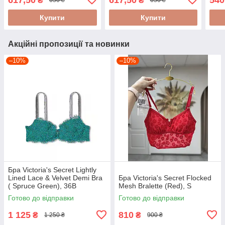
₴
₴
650 ₴
650 ₴
Купити
Купити
Акційні пропозиції та новинки
–10%
–10%
Бра Victoria's Secret Lightly
Lined Lace & Velvet Demi Bra
Бра Victoria's Secret Flocked
( Spruce Green), 36B
Mesh Bralette (Red), S
Готово до відправки
Готово до відправки
1 125
810
₴
₴
1 250 ₴
900 ₴