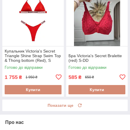
Купальник Victoria's Secret
Triangle Shine Strap Swim Top
Бра Victoria's Secret Bralette
& Thong bottom (Red), S
(red) S-DD
Готово до відправки
Готово до відправки
1 755
585
₴
₴
1 950 ₴
650 ₴
Купити
Купити
Показати ще
Про нас