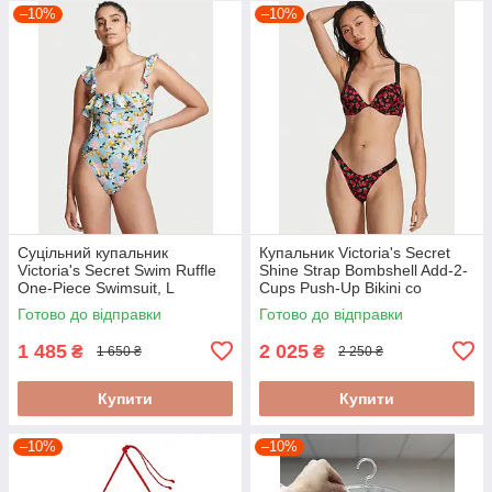
–10%
–10%
Суцільний купальник
Купальник Victoria's Secret
Victoria's Secret Swim Ruffle
Shine Strap Bombshell Add-2-
One-Piece Swimsuit, L
Cups Push-Up Bikini со
стразами (Berry), 34B/S
Готово до відправки
Готово до відправки
1 485
2 025
₴
₴
1 650 ₴
2 250 ₴
Купити
Купити
–10%
–10%